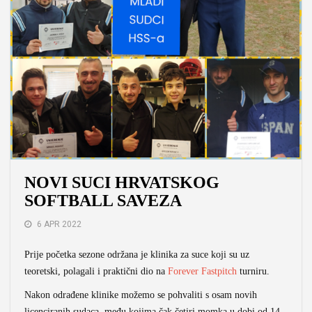
NOVI SUCI HRVATSKOG
SOFTBALL SAVEZA
6 APR 2022
Prije početka sezone održana je klinika za suce koji su uz
teoretski, polagali i praktični dio na
Forever Fastpitch
turniru.
Nakon odrađene klinike možemo se pohvaliti s osam novih
licenciranih sudaca, među kojima čak četiri momka u dobi od 14