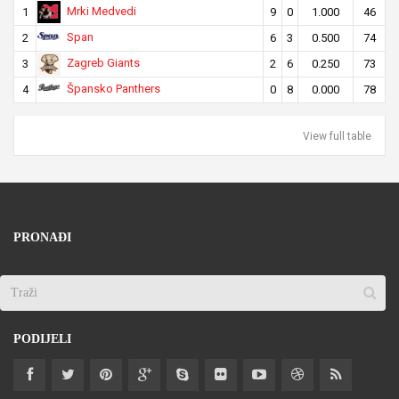
Mrki Medvedi
1
9
0
1.000
46
Span
2
6
3
0.500
74
Zagreb Giants
3
2
6
0.250
73
Špansko Panthers
4
0
8
0.000
78
View full table
PRONAĐI
PODIJELI