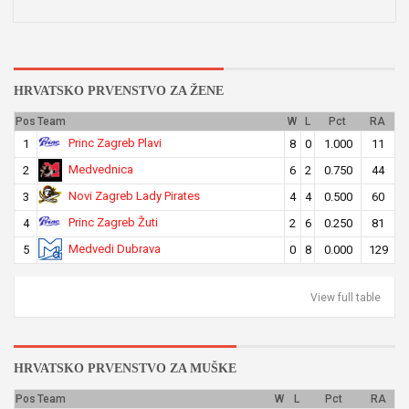
HRVATSKO PRVENSTVO ZA ŽENE
Pos
Team
W
L
Pct
RA
Princ Zagreb Plavi
1
8
0
1.000
11
Medvednica
2
6
2
0.750
44
Novi Zagreb Lady Pirates
3
4
4
0.500
60
Princ Zagreb Žuti
4
2
6
0.250
81
Medvedi Dubrava
5
0
8
0.000
129
View full table
HRVATSKO PRVENSTVO ZA MUŠKE
Pos
Team
W
L
Pct
RA