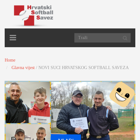
TOGGLE
NAVIGATION
Home
Glavna vijest
/
NOVI SUCI HRVATSKOG SOFTBALL SAVEZA