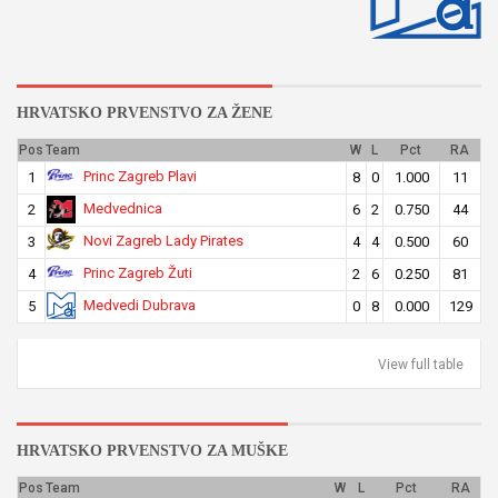
HRVATSKO PRVENSTVO ZA ŽENE
Pos
Team
W
L
Pct
RA
Princ Zagreb Plavi
1
8
0
1.000
11
Medvednica
2
6
2
0.750
44
Novi Zagreb Lady Pirates
3
4
4
0.500
60
Princ Zagreb Žuti
4
2
6
0.250
81
Medvedi Dubrava
5
0
8
0.000
129
View full table
HRVATSKO PRVENSTVO ZA MUŠKE
Pos
Team
W
L
Pct
RA