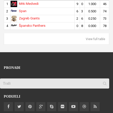
Mrki Medvedi
1
9
0
1.000
46
Span
2
6
3
0.500
74
Zagreb Giants
3
2
6
0.250
73
Špansko Panthers
4
0
8
0.000
78
View full table
PRONAĐI
PODIJELI