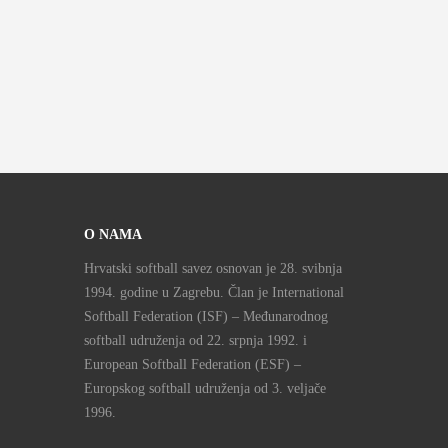
O NAMA
Hrvatski softball savez osnovan je 28. svibnja
1994. godine u Zagrebu. Član je International
Softball Federation (ISF) – Međunarodnog
softball udruženja od 22. srpnja 1992. i
European Softball Federation (ESF) –
Europskog softball udruženja od 3. veljače
1996.