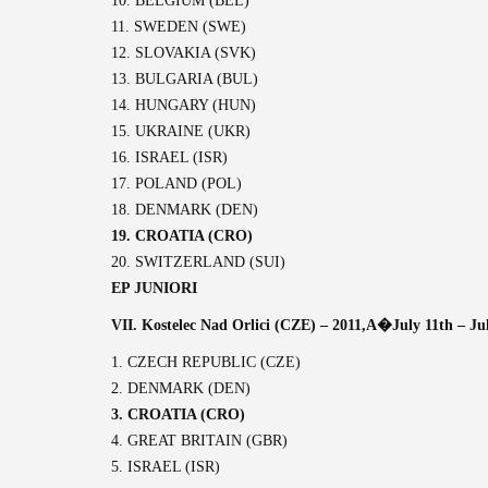
10. BELGIUM (BEL)
11. SWEDEN (SWE)
12. SLOVAKIA (SVK)
13. BULGARIA (BUL)
14. HUNGARY (HUN)
15. UKRAINE (UKR)
16. ISRAEL (ISR)
17. POLAND (POL)
18. DENMARK (DEN)
19. CROATIA (CRO)
20. SWITZERLAND (SUI)
EP JUNIORI
VII. Kostelec Nad Orlici (CZE) – 2011,A�
July 11th – Ju
1. CZECH REPUBLIC (CZE)
2. DENMARK (DEN)
3. CROATIA (CRO)
4. GREAT BRITAIN (GBR)
5. ISRAEL (ISR)