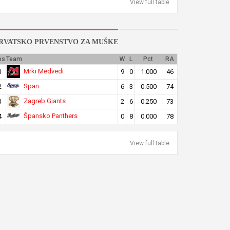
View full table
RVATSKO PRVENSTVO ZA MUŠKE
os
Team
W
L
Pct
RA
Mrki Medvedi
1
9
0
1.000
46
Span
2
6
3
0.500
74
Zagreb Giants
3
2
6
0.250
73
Špansko Panthers
4
0
8
0.000
78
View full table