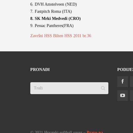
6. DVH Amstelveen (NED)
7. Fastpitch Roma (ITA)
8. SK Mrki Medvedi (CRO)
9. Pessac Pantheres(FRA)
Završni HSS Bilten HSS 2011 br.36
PRONAĐI
PODIJE
© 2021 Hrvatski softball savez –
Pravo na