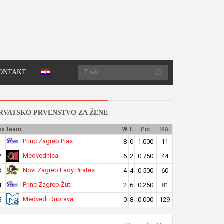
ONTAKT
RVATSKO PRVENSTVO ZA ŽENE
os
Team
W
L
Pct
RA
Princ Zagreb Plavi
1
8
0
1.000
11
Medvednica
2
6
2
0.750
44
Novi Zagreb Lady Pirates
3
4
4
0.500
60
Princ Zagreb Žuti
4
2
6
0.250
81
Medvedi Dubrava
5
0
8
0.000
129