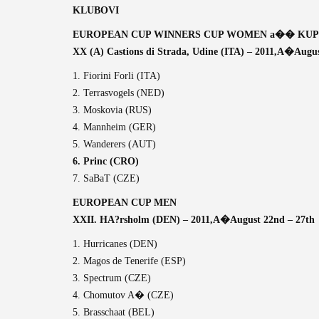
KLUBOVI
EUROPEAN CUP WINNERS CUP WOMEN a�� KUP
XX (A) Castions di Strada, Udine (ITA) – 2011,A�
Augus
1. Fiorini Forli (ITA)
2. Terrasvogels (NED)
3. Moskovia (RUS)
4. Mannheim (GER)
5. Wanderers (AUT)
6. Princ (CRO)
7. SaBaT (CZE)
EUROPEAN CUP MEN
XXII. HA?rsholm (DEN) – 2011,A�
August 22nd – 27th
1. Hurricanes (DEN)
2. Magos de Tenerife (ESP)
3. Spectrum (CZE)
4. Chomutov A� (CZE)
5. Brasschaat (BEL)