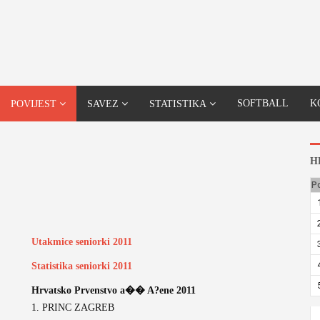
SOFTBALL
K
POVIJEST
SAVEZ
STATISTIKA
H
P
Utakmice seniorki 2011
Statistika seniorki 2011
Hrvatsko Prvenstvo a�� A?ene 2011
1. PRINC ZAGREB