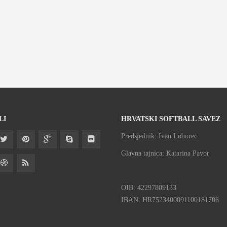
LI
HRVATSKI SOFTBALL SAVEZ
Predsjednik: Ivan Loborec
Glavna tajnica: Katarina Pavor
OIB: 42297809133
IBAN: HR7523400091100181706