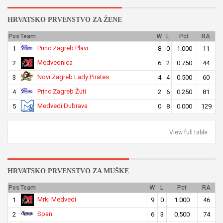
HRVATSKO PRVENSTVO ZA ŽENE
Pos
Team
W
L
Pct
RA
Princ Zagreb Plavi
1
8
0
1.000
11
Medvednica
2
6
2
0.750
44
Novi Zagreb Lady Pirates
3
4
4
0.500
60
Princ Zagreb Žuti
4
2
6
0.250
81
Medvedi Dubrava
5
0
8
0.000
129
View full table
HRVATSKO PRVENSTVO ZA MUŠKE
Pos
Team
W
L
Pct
RA
Mrki Medvedi
1
9
0
1.000
46
Span
2
6
3
0.500
74