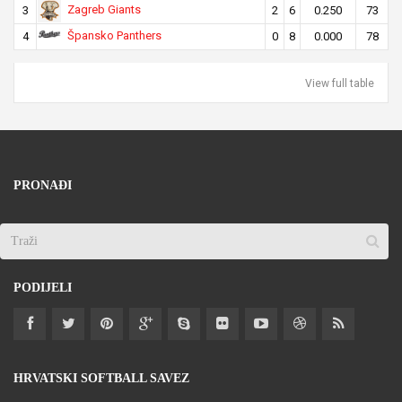
Zagreb Giants
3
2
6
0.250
73
Špansko Panthers
4
0
8
0.000
78
View full table
PRONAĐI
PODIJELI
HRVATSKI SOFTBALL SAVEZ