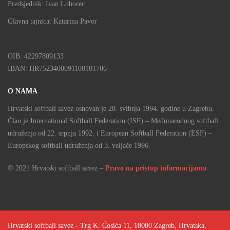
Predsjednik: Ivan Loborec
Glavna tajnica: Katarina Pavor
OIB: 42297809133
IBAN: HR7523400091100181706
O NAMA
Hrvatski softball savez osnovan je 28. svibnja 1994. godine u Zagrebu.
Član je International Softball Federation (ISF) – Međunarodnog softball
udruženja od 22. srpnja 1992. i European Softball Federation (ESF) –
Europskog softball udruženja od 3. veljače 1996.
© 2021 Hrvatski softball savez –
Pravo na pristup informacijama
Hrvatski softball savez - Trg K. Ćosića 11, 10000 Zagreb, Hrvatska,