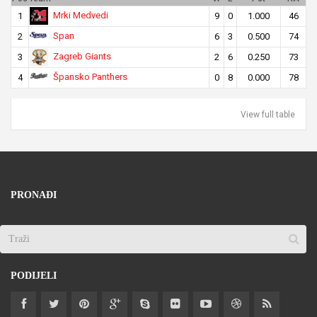
Mrki Medvedi
1
9
0
1.000
46
Span
2
6
3
0.500
74
Zagreb Giants
3
2
6
0.250
73
Špansko Panthers
4
0
8
0.000
78
View full table
PRONAĐI
PODIJELI