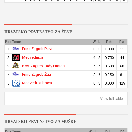
HRVATSKO PRVENSTVO ZA ŽENE
Pos
Team
W
L
Pct
RA
Princ Zagreb Plavi
1
8
0
1.000
11
Medvednica
2
6
2
0.750
44
Novi Zagreb Lady Pirates
3
4
4
0.500
60
Princ Zagreb Žuti
4
2
6
0.250
81
Medvedi Dubrava
5
0
8
0.000
129
View full table
HRVATSKO PRVENSTVO ZA MUŠKE
Pos
Team
W
L
Pct
RA