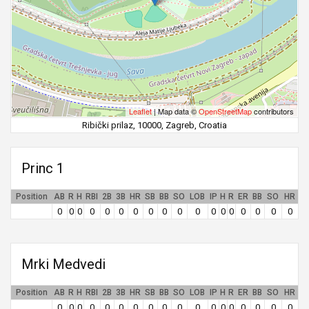
Leaflet
| Map data ©
OpenStreetMap
contributors
Ribički prilaz, 10000, Zagreb, Croatia
Princ 1
Position
AB
R
H
RBI
2B
3B
HR
SB
BB
SO
LOB
IP
H
R
ER
BB
SO
HR
0
0
0
0
0
0
0
0
0
0
0
0
0
0
0
0
0
0
Mrki Medvedi
Position
AB
R
H
RBI
2B
3B
HR
SB
BB
SO
LOB
IP
H
R
ER
BB
SO
HR
0
0
0
0
0
0
0
0
0
0
0
0
0
0
0
0
0
0