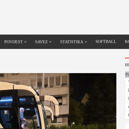
SOFTBALL
K
POVIJEST
SAVEZ
STATISTIKA
H
P