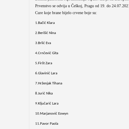
Prvenstvo se odvija u Češkoj, Pragu od 19. do 24.07.202
Cure koje brane bijelo crvene boje su:
1.
Bačić Klara
2.
Berišić Nina
3.
Brlić Eva
4.
Crnčević Gita
5.
Firšt Zara
6.
Glavinić Lara
7.
Hrženjak Tihana
8.
Jurić Nika
9.
Ključarić Lara
10.
Marjanović Eowyn
11.
Pavor Paola