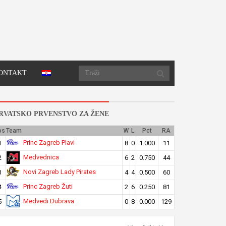
ONTAKT
RVATSKO PRVENSTVO ZA ŽENE
os
Team
W
L
Pct
RA
Princ Zagreb Plavi
1
8
0
1.000
11
Medvednica
2
6
2
0.750
44
Novi Zagreb Lady Pirates
3
4
4
0.500
60
Princ Zagreb Žuti
4
2
6
0.250
81
Medvedi Dubrava
5
0
8
0.000
129