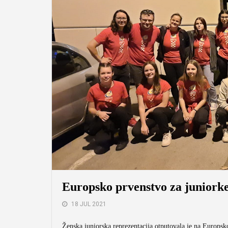
Europsko prvenstvo za juniork
18 JUL 2021
Ženska juniorska reprezentacija otputovala je na Europsk