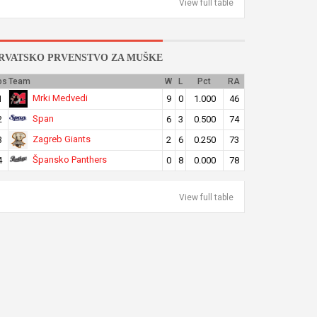
View full table
RVATSKO PRVENSTVO ZA MUŠKE
os
Team
W
L
Pct
RA
Mrki Medvedi
1
9
0
1.000
46
Span
2
6
3
0.500
74
Zagreb Giants
3
2
6
0.250
73
Špansko Panthers
4
0
8
0.000
78
View full table