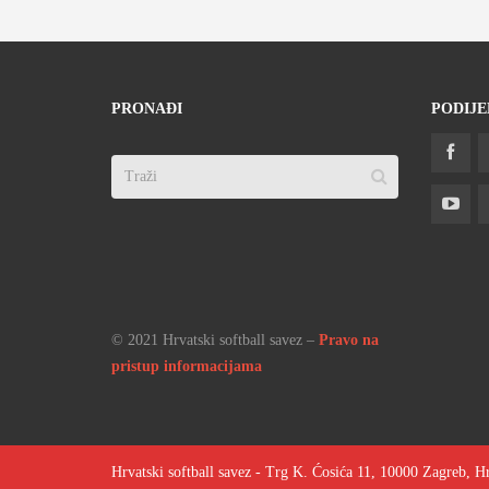
PRONAĐI
PODIJE
© 2021 Hrvatski softball savez –
Pravo na
pristup informacijama
Hrvatski softball savez - Trg K. Ćosića 11, 10000 Zagreb, H