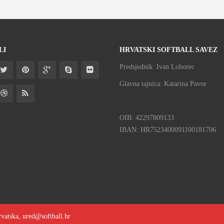
LI
HRVATSKI SOFTBALL SAVEZ
Predsjednik: Ivan Loborec
Glavna tajnica: Katarina Pavor
OIB: 42297809133
IBAN: HR7523400091100181706
rvatska, ured@softball.hr