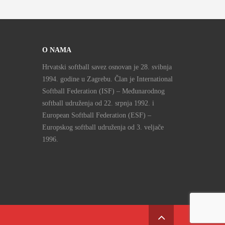
O NAMA
Hrvatski softball savez osnovan je 28. svibnja
1994. godine u Zagrebu. Član je International
Softball Federation (ISF) – Međunarodnog
softball udruženja od 22. srpnja 1992. i
European Softball Federation (ESF) –
Europskog softball udruženja od 3. veljače
1996.