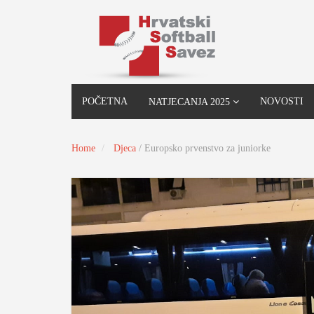
POČETNA
NOVOSTI
NATJECANJA 2025
Home
Djeca
/
Europsko prvenstvo za juniorke