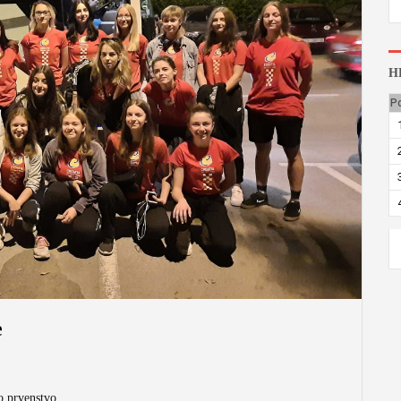
H
P
e
o prvenstvo.