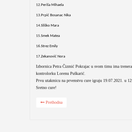
12.
Periša Mihaela
13.
Prpić Bosanac Nika
14.
Sliško Mara
15.
Smek Matea
16.
Strez Emily
17.
Zekanović
Nora
Izbornica Petra Čizmić Pokrajac u svom timu ima trener
kontrolorku Lorenu Puškarić.
Prvu utakmicu na prvenstvu cure igraju 19.07.2021. u 12
Sretno cure!
Prethodna