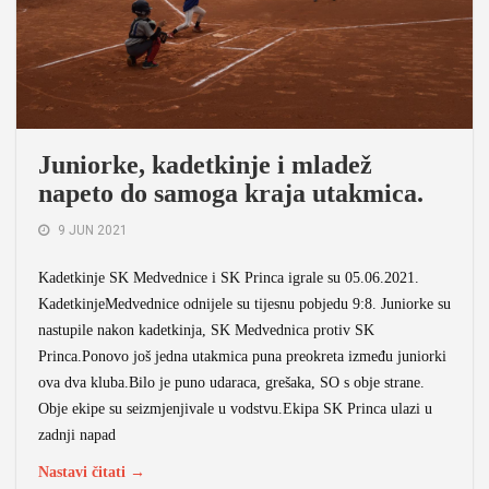
Juniorke, kadetkinje i mladež
napeto do samoga kraja utakmica.
9 JUN 2021
Kadetkinje SK Medvednice i SK Princa igrale su 05.06.2021.
KadetkinjeMedvednice odnijele su tijesnu pobjedu 9:8. Juniorke su
nastupile nakon kadetkinja, SK Medvednica protiv SK
Princa.Ponovo još jedna utakmica puna preokreta između juniorki
ova dva kluba.Bilo je puno udaraca, grešaka, SO s obje strane.
Obje ekipe su seizmjenjivale u vodstvu.Ekipa SK Princa ulazi u
zadnji napad
Nastavi čitati →