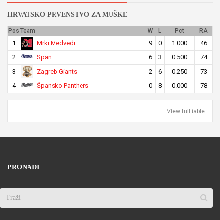
HRVATSKO PRVENSTVO ZA MUŠKE
Pos
Team
W
L
Pct
RA
Mrki Medvedi
1
9
0
1.000
46
Span
2
6
3
0.500
74
Zagreb Giants
3
2
6
0.250
73
Špansko Panthers
4
0
8
0.000
78
View full table
PRONAĐI