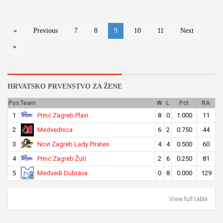
«
Previous
7
8
9
10
11
Next
»
HRVATSKO PRVENSTVO ZA ŽENE
Pos
Team
W
L
Pct
RA
Princ Zagreb Plavi
1
8
0
1.000
11
Medvednica
2
6
2
0.750
44
Novi Zagreb Lady Pirates
3
4
4
0.500
60
Princ Zagreb Žuti
4
2
6
0.250
81
Medvedi Dubrava
5
0
8
0.000
129
View full table