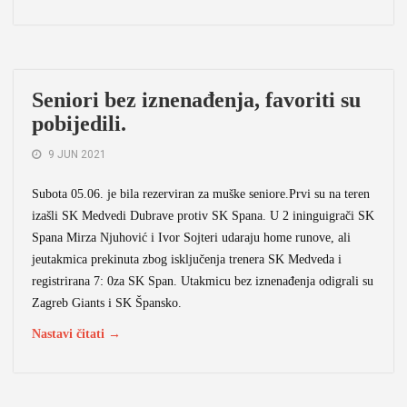
Seniori bez iznenađenja, favoriti su
pobijedili.
9 JUN 2021
Subota 05.06. je bila rezerviran za muške seniore.Prvi su na teren
izašli SK Medvedi Dubrave protiv SK Spana. U 2 ininguigrači SK
Spana Mirza Njuhović i Ivor Sojteri udaraju home runove, ali
jeutakmica prekinuta zbog isključenja trenera SK Medveda i
registrirana 7: 0za SK Span. Utakmicu bez iznenađenja odigrali su
Zagreb Giants i SK Špansko.
Nastavi čitati →