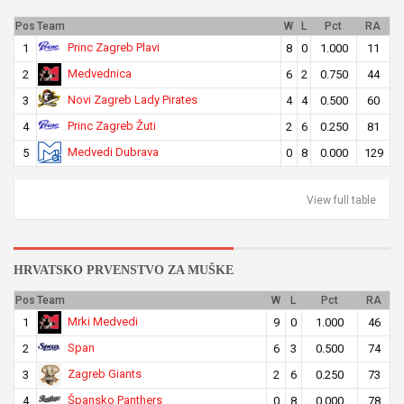
Pos
Team
W
L
Pct
RA
Princ Zagreb Plavi
1
8
0
1.000
11
Medvednica
2
6
2
0.750
44
Novi Zagreb Lady Pirates
3
4
4
0.500
60
Princ Zagreb Žuti
4
2
6
0.250
81
Medvedi Dubrava
5
0
8
0.000
129
View full table
HRVATSKO PRVENSTVO ZA MUŠKE
Pos
Team
W
L
Pct
RA
Mrki Medvedi
1
9
0
1.000
46
Span
2
6
3
0.500
74
Zagreb Giants
3
2
6
0.250
73
Špansko Panthers
4
0
8
0.000
78