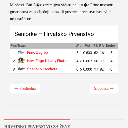
Mladosti. Biti A�e zanimljivo vidjeti da li A�e Princ uzvratiti
gusaricama za posljednji poraz ili gusarice prvenstvo nastavljaju
neporaA?ene.
Seniorke – Hrvatsko Prvenstvo
Pos
Team
W
L
Pct
RS
RA
Bodovi
Princ Zagreb
1
5
1
0.833
62
16
5
Novi Zagreb Lady Pirates
2
4
2
0.667
56
37
4
Špansko Panthers
3
0
6
0.000
17
82
0
Prethodna
Slijedeća
HRVATSKO PRVENSTVO ZA ŽENE