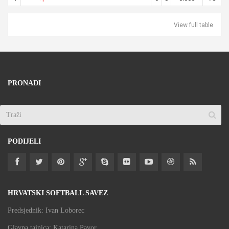
View full table
PRONAĐI
PODIJELI
HRVATSKI SOFTBALL SAVEZ
Predsjednik: Ivan Loborec
Glavna tajnica: Katarina Pavor