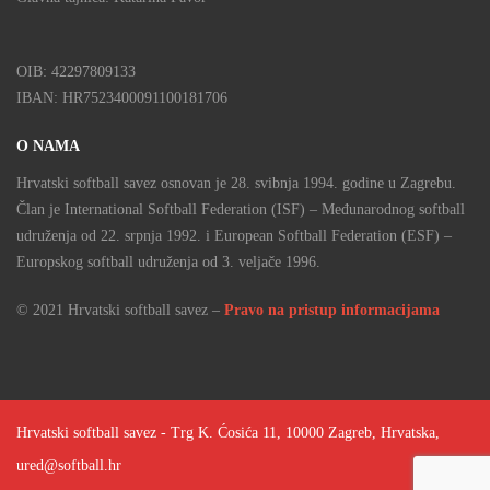
OIB: 42297809133
IBAN: HR7523400091100181706
O NAMA
Hrvatski softball savez osnovan je 28. svibnja 1994. godine u Zagrebu.
Član je International Softball Federation (ISF) – Međunarodnog softball
udruženja od 22. srpnja 1992. i European Softball Federation (ESF) –
Europskog softball udruženja od 3. veljače 1996.
© 2021 Hrvatski softball savez –
Pravo na pristup informacijama
Hrvatski softball savez - Trg K. Ćosića 11, 10000 Zagreb, Hrvatska,
ured@softball.hr