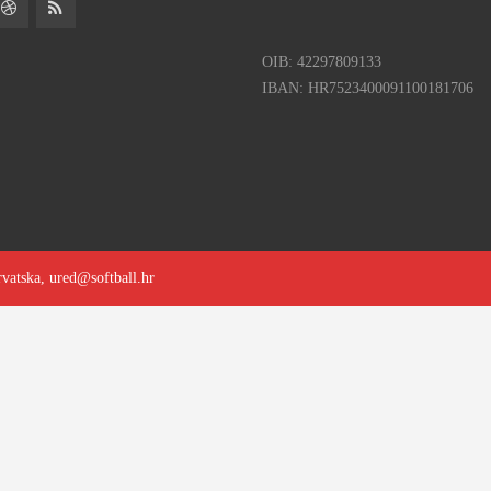
OIB: 42297809133
IBAN: HR7523400091100181706
rvatska, ured@softball.hr