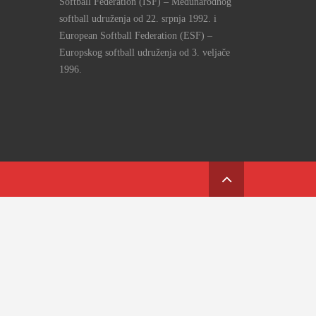
Softball Federation (ISF) – Međunarodnog
softball udruženja od 22. srpnja 1992. i
European Softball Federation (ESF) –
Europskog softball udruženja od 3. veljače
1996.