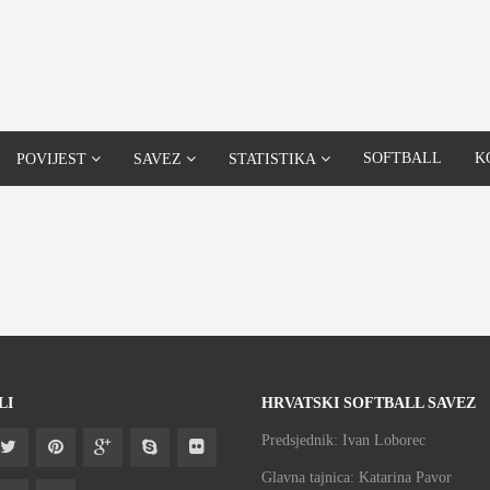
SOFTBALL
K
POVIJEST
SAVEZ
STATISTIKA
LI
HRVATSKI SOFTBALL SAVEZ
Predsjednik: Ivan Loborec
Glavna tajnica: Katarina Pavor