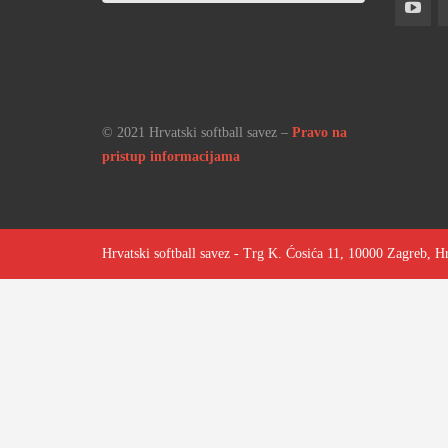
© 2021 Hrvatski softball savez –
Pravo na
pristup informacijama
Hrvatski softball savez - Trg K. Ćosića 11, 10000 Zagreb, H