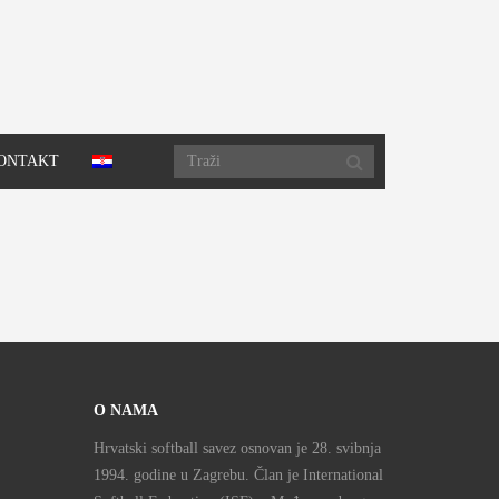
ONTAKT
O NAMA
Hrvatski softball savez osnovan je 28. svibnja
1994. godine u Zagrebu. Član je International