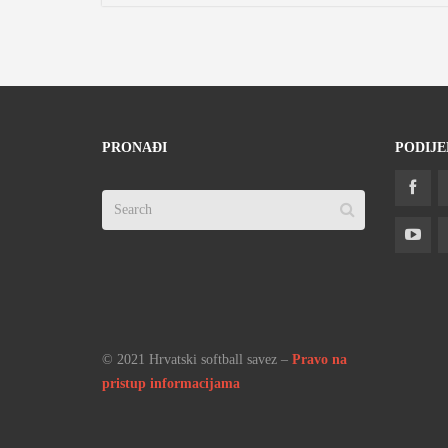
PRONAĐI
PODIJE
© 2021 Hrvatski softball savez –
Pravo na
pristup informacijama