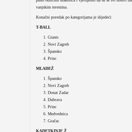
puno odličnih utakmica i vjerujemo da su se svi dobro za
vanjskim terenima.
Konačni poredak po kategorijama je slijedeći:
T-BALL
Giants
Novi Zagreb
Špansko
Princ
MLADEŽ
Špansko
Novi Zagreb
Donat Zadar
Dubrava
Princ
Medvednica
Gračac
KADETKINJE Ž