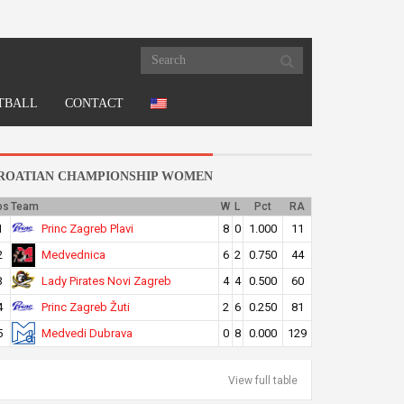
TBALL
CONTACT
ROATIAN CHAMPIONSHIP WOMEN
os
Team
W
L
Pct
RA
Princ Zagreb Plavi
1
8
0
1.000
11
Medvednica
2
6
2
0.750
44
Lady Pirates Novi Zagreb
3
4
4
0.500
60
Princ Zagreb Žuti
4
2
6
0.250
81
Medvedi Dubrava
5
0
8
0.000
129
View full table