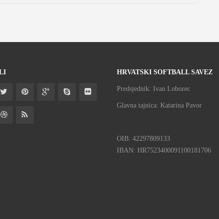
LI
HRVATSKI SOFTBALL SAVEZ
Predsjednik: Ivan Loborec
Glavna tajnica: Katarina Pavor
OIB: 42297809133
IBAN: HR7523400091100181706