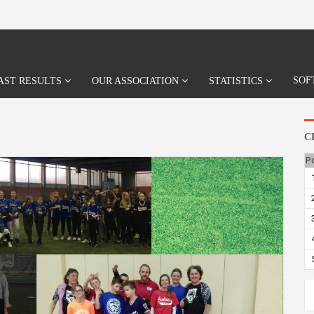
SOF
AST RESULTS
OUR ASSOCIATION
STATISTICS
C
P