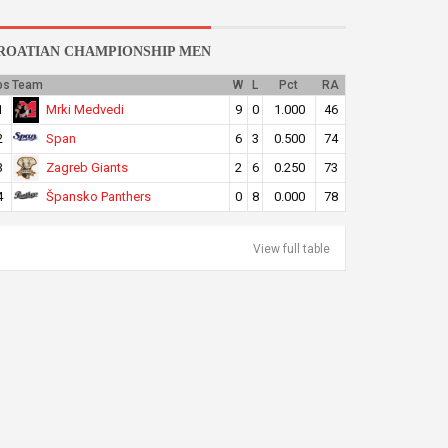
ROATIAN CHAMPIONSHIP MEN
os
Team
W
L
Pct
RA
Mrki Medvedi
1
9
0
1.000
46
Span
2
6
3
0.500
74
Zagreb Giants
3
2
6
0.250
73
Špansko Panthers
4
0
8
0.000
78
View full table