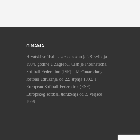
O NAMA
Hrvatski softball savez osnovan je 28. svibnja
1994. godine u Zagrebu. Član je International
Softball Federation (ISF) – Međunarodnog
softball udruženja od 22. srpnja 1992. i
European Softball Federation (ESF) –
Europskog softball udruženja od 3. veljače
1996.