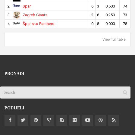
Span
2
6
3
0.500
74
Zagreb Giants
3
2
6
0.250
73
Špansko Panthers
4
0
8
0.000
78
View full table
PRONAĐI
PODIJELI