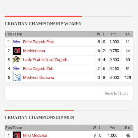
CROATIAN CHAMPIONSHIP WOMEN
Pos
Team
W
L
Pct
RA
Princ Zagreb Plavi
1
8
0
1.000
11
Medvednica
2
6
2
0.750
44
Lady Pirates Novi Zagreb
3
4
4
0.500
60
Princ Zagreb Žuti
4
2
6
0.250
81
Medvedi Dubrava
5
0
8
0.000
129
View full table
CROATIAN CHAMPIONSHIP MEN
Pos
Team
W
L
Pct
RA
Mrki Medvedi
1
9
0
1.000
46