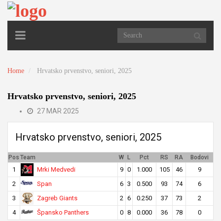
TOGGLE
NAVIGATION
Home
Hrvatsko prvenstvo, seniori, 2025
Hrvatsko prvenstvo, seniori, 2025
27 MAR 2025
Hrvatsko prvenstvo, seniori, 2025
Pos
Team
W
L
Pct
RS
RA
Bodovi
Mrki Medvedi
1
9
0
1.000
105
46
9
Span
2
6
3
0.500
93
74
6
Zagreb Giants
3
2
6
0.250
37
73
2
Špansko Panthers
4
0
8
0.000
36
78
0