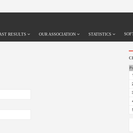
SOF
AST RESULTS
OUR ASSOCIATION
STATISTICS
C
P