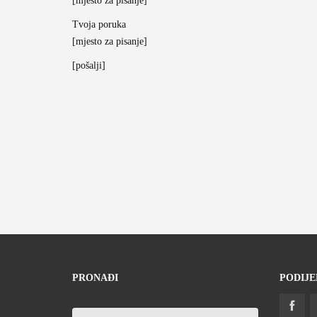
[mjesto za pisanje]
Tvoja poruka
[mjesto za pisanje]
[pošalji]
PRONAĐI
PODIJE