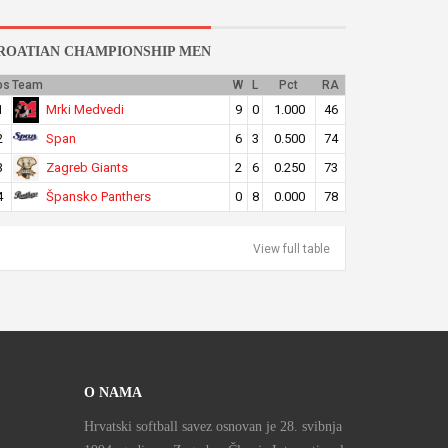
ROATIAN CHAMPIONSHIP MEN
os
Team
W
L
Pct
RA
Mrki Medvedi
1
9
0
1.000
46
Span
2
6
3
0.500
74
Zagreb Giants
3
2
6
0.250
73
Špansko Panthers
4
0
8
0.000
78
View full table
O NAMA
Hrvatski softball savez osnovan je 28. svibnja