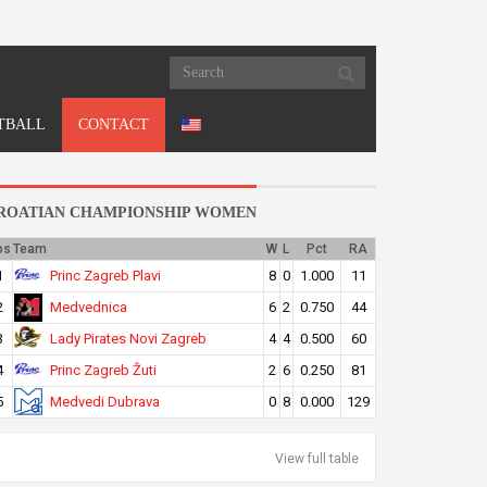
TBALL
CONTACT
ROATIAN CHAMPIONSHIP WOMEN
os
Team
W
L
Pct
RA
Princ Zagreb Plavi
1
8
0
1.000
11
Medvednica
2
6
2
0.750
44
Lady Pirates Novi Zagreb
3
4
4
0.500
60
Princ Zagreb Žuti
4
2
6
0.250
81
Medvedi Dubrava
5
0
8
0.000
129
View full table