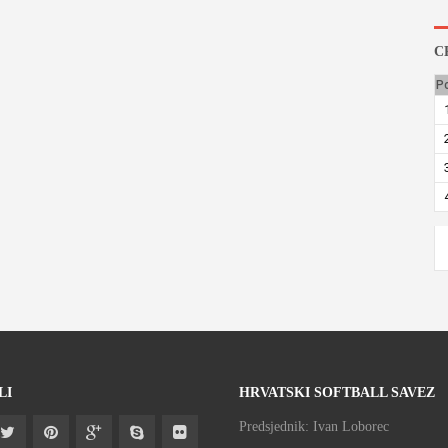
C
P
LI
HRVATSKI SOFTBALL SAVEZ
Predsjednik: Ivan Loborec