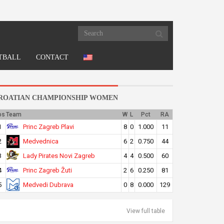
TBALL
CONTACT
ROATIAN CHAMPIONSHIP WOMEN
os
Team
W
L
Pct
RA
Princ Zagreb Plavi
1
8
0
1.000
11
Medvednica
2
6
2
0.750
44
Lady Pirates Novi Zagreb
3
4
4
0.500
60
Princ Zagreb Žuti
4
2
6
0.250
81
Medvedi Dubrava
5
0
8
0.000
129
View full table