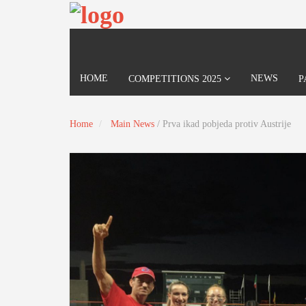
HOME
NEWS
COMPETITIONS 2025
P
Home
Main News
/
Prva ikad pobjeda protiv Austrije