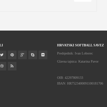
LI
HRVATSKI SOFTBALL SAVEZ
Predsjednik: Ivan Loborec
Glavna tajnica: Katarina Pavor
OIB: 42297809133
IBAN: HR7523400091100181706