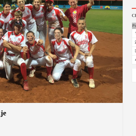
C
P
je