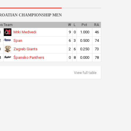
ROATIAN CHAMPIONSHIP MEN
os
Team
W
L
Pct
RA
Mrki Medvedi
1
9
0
1.000
46
Span
2
6
3
0.500
74
Zagreb Giants
3
2
6
0.250
73
Špansko Panthers
4
0
8
0.000
78
View full table