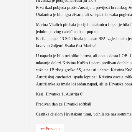
Hrvatska je pobijedila Austriju 1:0!!!
Prva ikad pobjeda protiv Austrije u povijesti hrvatskog ž
Utakmica je bila igra živaca, ali se isplatila svaka pogled
Marina Vitalich pitchala je cijelu utakmicu i opet je bila
jednim „diving catch” na bant pop up!
Bacila je opet 13 SO i imala je jedan BB! Izgleda tako jed
krvavim žuljem! Svaka čast Marina!
U napadu je bilo nekoliko hitova, ali opet s dosta LOB. Ut
udaranje dolazi Kristina Kučko i udara predivan double u
stiže na 1B zbog greške SS, a na isti udarac Kristina Ku
Austrijskoj catcherici ispada loptica i Kristina osvaja tol
Austrijanke su imale još jedan napad, ali je Hrvatska obra
Kraj. Hrvatska 1, Austrija 0!
Predivan dan za Hrvatski softball!
Čestitka cijelom Hrvatskom timu, učinili ste nas sretnim
Previous