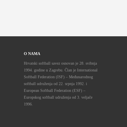
O NAMA
Hrvatski softball savez osnovan je 28. svibnja
1994. godine u Zagrebu. Član je International
Softball Federation (ISF) – Međunarodnog
softball udruženja od 22. srpnja 1992. i
European Softball Federation (ESF) –
Europskog softball udruženja od 3. veljače
1996.