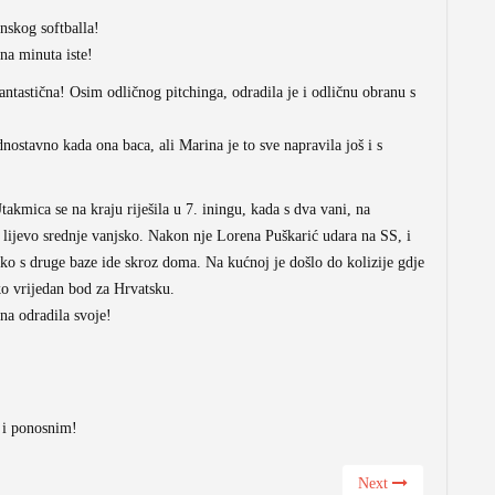
enskog softballa!
ana minuta iste!
 fantastična! Osim odličnog pitchinga, odradila je i odličnu obranu s
nostavno kada ona baca, ali Marina je to sve napravila još i s
akmica se na kraju riješila u 7. iningu, kada s dva vani, na
 lijevo srednje vanjsko. Nakon nje Lorena Puškarić udara na SS, i
čko s druge baze ide skroz doma. Na kućnoj je došlo do kolizije gdje
iko vrijedan bod za Hrvatsku.
na odradila svoje!
a i ponosnim!
Next