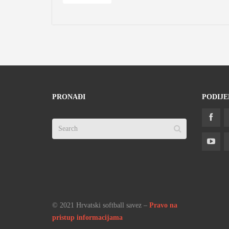
PRONAĐI
PODIJE
© 2021 Hrvatski softball savez –
Pravo na
pristup informacijama