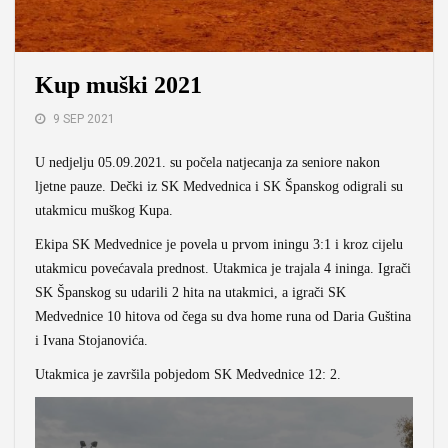
Kup muški 2021
9 SEP 2021
U nedjelju 05.09.2021. su počela natjecanja za seniore nakon
ljetne pauze. Dečki iz SK Medvednica i SK Španskog odigrali su
utakmicu muškog Kupa.
Ekipa SK Medvednice je povela u prvom iningu 3:1 i kroz cijelu
utakmicu povećavala prednost. Utakmica je trajala 4 ininga. Igrači
SK Španskog su udarili 2 hita na utakmici, a igrači SK
Medvednice 10 hitova od čega su dva home runa od Daria Guština
i Ivana Stojanovića.
Utakmica je završila pobjedom SK Medvednice 12: 2.