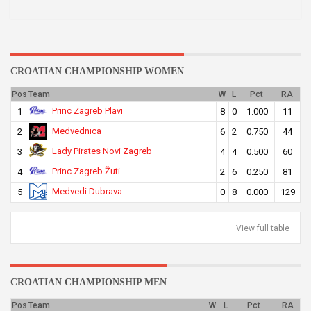
CROATIAN CHAMPIONSHIP WOMEN
Pos
Team
W
L
Pct
RA
Princ Zagreb Plavi
1
8
0
1.000
11
Medvednica
2
6
2
0.750
44
Lady Pirates Novi Zagreb
3
4
4
0.500
60
Princ Zagreb Žuti
4
2
6
0.250
81
Medvedi Dubrava
5
0
8
0.000
129
View full table
CROATIAN CHAMPIONSHIP MEN
Pos
Team
W
L
Pct
RA