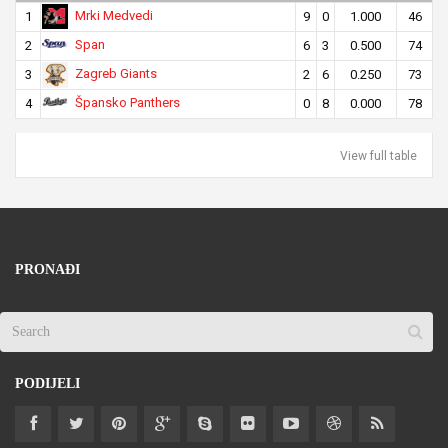
Mrki Medvedi
1
9
0
1.000
46
Span
2
6
3
0.500
74
Zagreb Giants
3
2
6
0.250
73
Špansko Panthers
4
0
8
0.000
78
View full table
PRONAĐI
PODIJELI