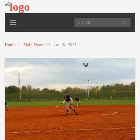
TOGGLE
NAVIGATION
Home
Main News
/
Kup muški 2021